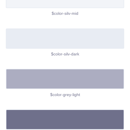
$color-silv-mid
$color-silv-dark
$color-grey-light