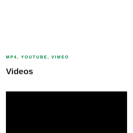
als Text Element
MP4, YOUTUBE, VIMEO
Videos