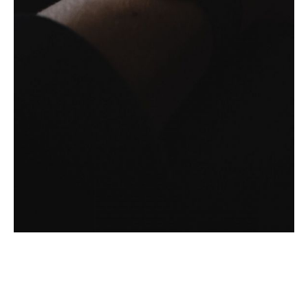
Bild­unter­titel