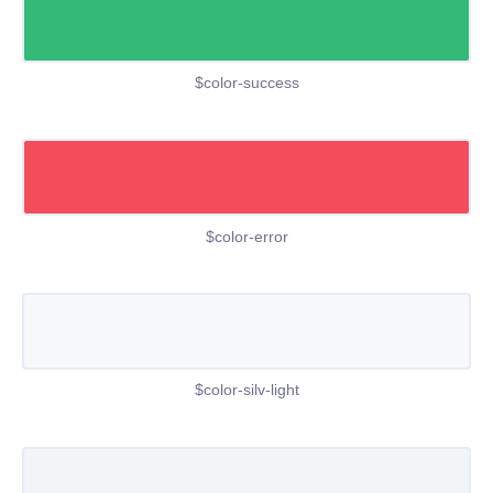
$color-success
$color-error
$color-silv-light