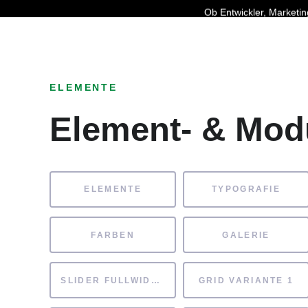
Ob Entwickler, Marketi
ELEMENTE
Element- & Mod
ELEMENTE
TYPOGRAFIE
FARBEN
GALERIE
SLIDER FULLWIDTH
GRID VARIANTE 1