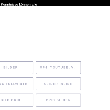
 Kenntnisse können alle
HAFTEN
FÖRDERVEREIN
ARCHIV
BILDER
MP4, YOUTUBE, VIMEO
RO FULLWIDTH
SLIDER INLINE
BILD GRID
GRID SLIDER