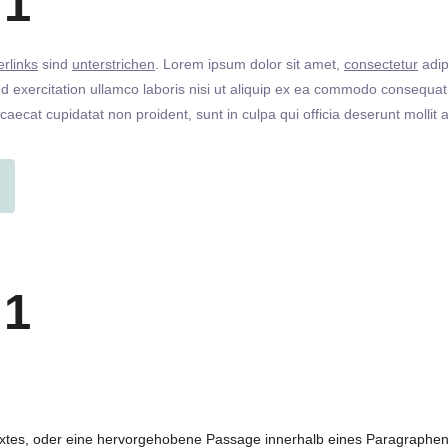
 1
rlinks
sind
unterstrichen
. Lorem ipsum dolor sit amet,
consectetur
adip
 exercitation ullamco laboris nisi ut aliquip ex ea commodo consequat. 
ccaecat cupidatat non proident, sunt in culpa qui officia deserunt molli
 1
extes, oder eine hervorgehobene Passage innerhalb eines Paragraphen. 