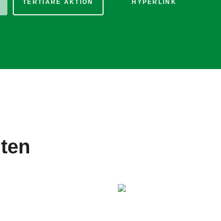
TERTIÄRE AKTION
HYPERLINK
nten
tertitel: Lorem ipsum dolor