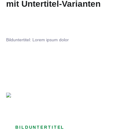
mit Untertitel-Varianten
Bilduntertitel: Lorem ipsum dolor
Bilduntertitel: Lorem ipsum dolor
Bild­unter­titel Hervorgehoben
als Text Element
BILDUNTERTITEL