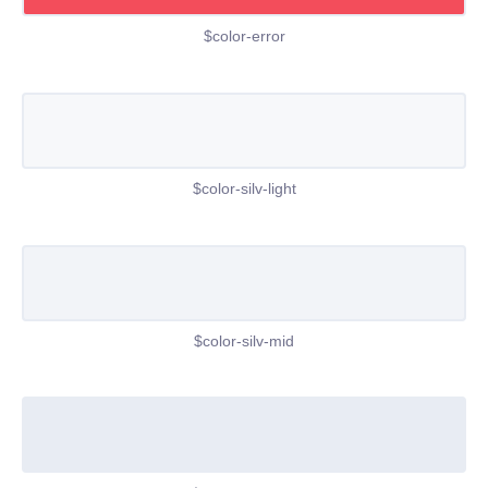
$color-error
$color-silv-light
$color-silv-mid