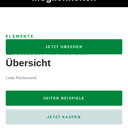
Ob Entwickler, Marketing Manager, SEO Spezialist oder fürs
MENÜ
eigene Projekt – auch ohne HTML Kenntnisse können alle
Elemente ganz einfach angepasst und kombiniert werden.
ELEMENTE
JETZT UMSEHEN
Element- & Modul-
Übersicht
Lade Kitchensink
SEITEN BEISPIELE
JETZT KAUFEN