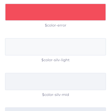
$color-error
$color-silv-light
$color-silv-mid