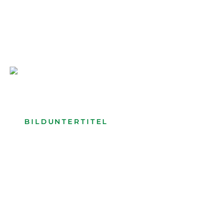
Bilduntertitel: Lorem ipsum dolor
Bild­unter­titel Hervorgehoben
als Text Element
BILDUNTERTITEL
als Text Element