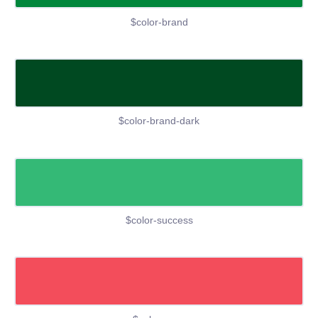
$color-brand
$color-brand-dark
$color-success