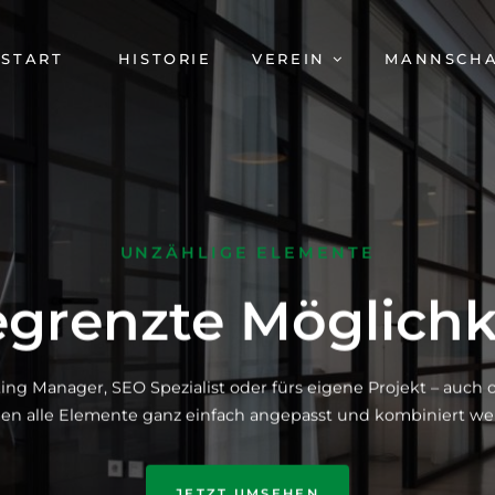
AVIGATION
START
HISTORIE
VEREIN
MANNSCH
BERSPRINGEN
UNZÄHLIGE ELEMENTE
grenzte Möglichk
ing Manager, SEO Spezialist oder fürs eigene Projekt – auc
en alle Elemente ganz einfach angepasst und kombiniert we
JETZT UMSEHEN