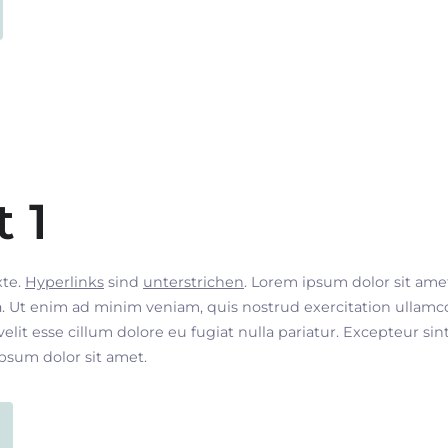
t 1
xte.
Hyperlinks
sind
unterstrichen
. Lorem ipsum dolor sit ame
. Ut enim ad minim veniam, quis nostrud exercitation ullamco
velit esse cillum dolore eu fugiat nulla pariatur. Excepteur si
ipsum dolor sit amet.