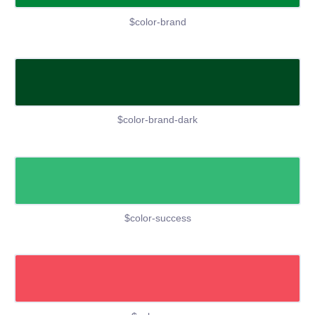
$color-brand
$color-brand-dark
$color-success