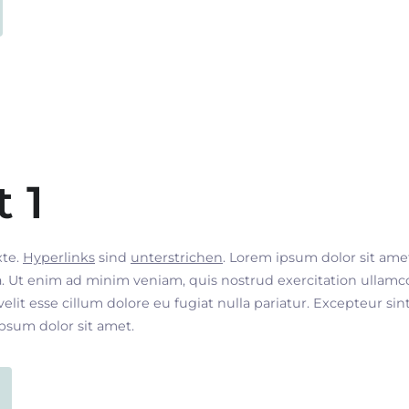
t 1
xte.
Hyperlinks
sind
unterstrichen
. Lorem ipsum dolor sit ame
. Ut enim ad minim veniam, quis nostrud exercitation ullamco
velit esse cillum dolore eu fugiat nulla pariatur. Excepteur si
ipsum dolor sit amet.