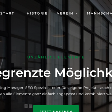
AVIGATION
START
HISTORIE
VEREIN
MANNSCH
BERSPRINGEN
UNZÄHLIGE ELEMENTE
grenzte Möglichk
ing Manager, SEO Spezialist oder fürs eigene Projekt – auc
en alle Elemente ganz einfach angepasst und kombiniert we
JETZT UMSEHEN