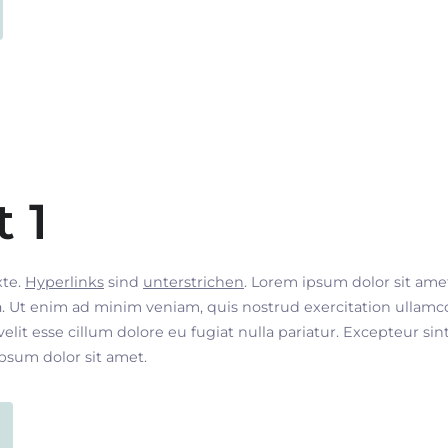
t 1
xte.
Hyperlinks
sind
unterstrichen
. Lorem ipsum dolor sit ame
. Ut enim ad minim veniam, quis nostrud exercitation ullamco
velit esse cillum dolore eu fugiat nulla pariatur. Excepteur si
ipsum dolor sit amet.