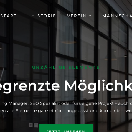
AVIGATION
START
HISTORIE
VEREIN
MANNSCH
BERSPRINGEN
UNZÄHLIGE ELEMENTE
grenzte Möglichk
ing Manager, SEO Spezialist oder fürs eigene Projekt – auc
en alle Elemente ganz einfach angepasst und kombiniert we
JETZT UMSEHEN