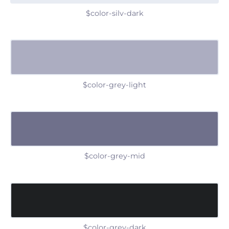
$color-silv-dark
$color-grey-light
$color-grey-mid
$color-grey-dark