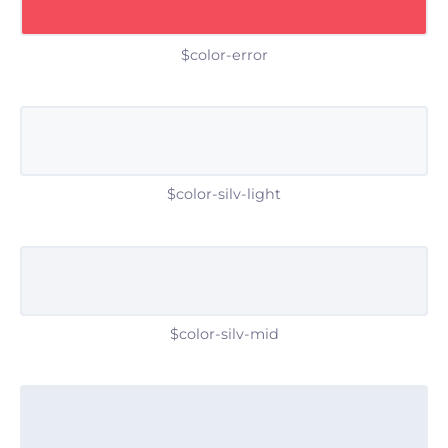
$color-error
$color-silv-light
$color-silv-mid