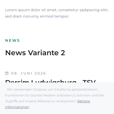
Lorem ipsum dolor sit amet, consetetur sadipscing elitr,
sed diam nonumy eirmod tempor.
NEWS
News Variante 2
08. JUNI 2026
Dersim Ludwigsburg - TSV
1899 Benningen
Wir verwenden Cookies, um Inhalte zu personalisieren,
Funktionen für soziale Medien anbieten zu können und die
Zugriffe auf unsere Website zu analysieren.
Weitere
AKTIVE
Informationen