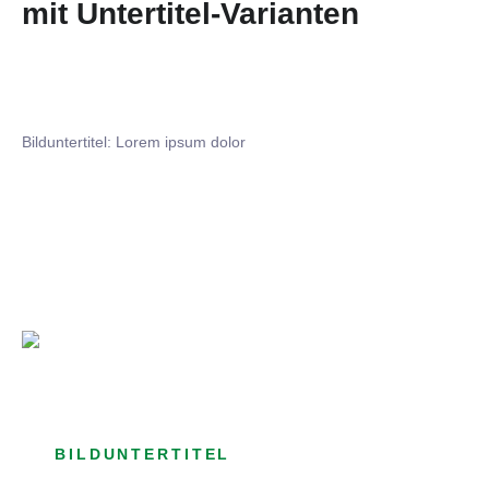
mit Untertitel-Varianten
Bilduntertitel: Lorem ipsum dolor
Bilduntertitel: Lorem ipsum dolor
Bild­unter­titel Hervorgehoben
als Text Element
BILDUNTERTITEL