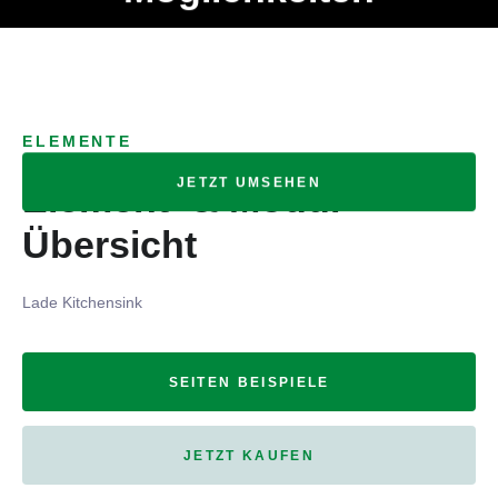
Ob Entwickler, Marketing Manager, SEO Spezialist oder fürs
MENÜ
eigene Projekt – auch ohne HTML Kenntnisse können alle
Elemente ganz einfach angepasst und kombiniert werden.
ELEMENTE
JETZT UMSEHEN
Element- & Modul-
Übersicht
Lade Kitchensink
SEITEN BEISPIELE
JETZT KAUFEN