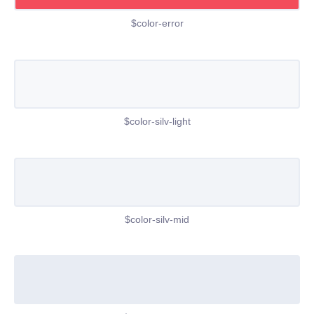
$color-error
$color-silv-light
$color-silv-mid