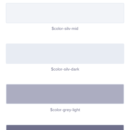
$color-silv-mid
$color-silv-dark
$color-grey-light