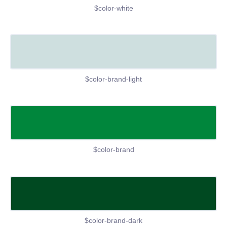
$color-white
$color-brand-light
$color-brand
$color-brand-dark