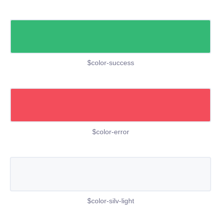
$color-success
$color-error
$color-silv-light