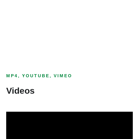
Bild­unter­titel
als Text Element
MP4, YOUTUBE, VIMEO
Videos