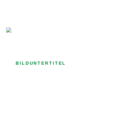
Bild­unter­titel Hervorgehoben
als Text Element
BILDUNTERTITEL
als Text Element