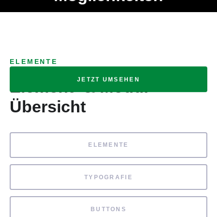
Ob Entwickler, Marketing Manager, SEO Spezialist oder fürs
MENÜ
eigene Projekt – auch ohne HTML Kenntnisse können alle
Elemente ganz einfach angepasst und kombiniert werden.
ELEMENTE
JETZT UMSEHEN
Element- & Modul-
Übersicht
ELEMENTE
TYPOGRAFIE
BUTTONS