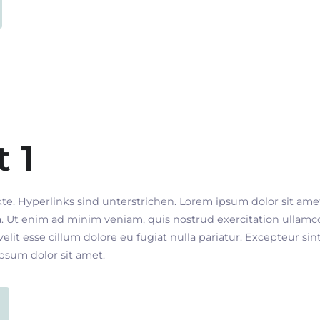
t 1
xte.
Hyperlinks
sind
unterstrichen
. Lorem ipsum dolor sit ame
. Ut enim ad minim veniam, quis nostrud exercitation ullamco
velit esse cillum dolore eu fugiat nulla pariatur. Excepteur si
ipsum dolor sit amet.