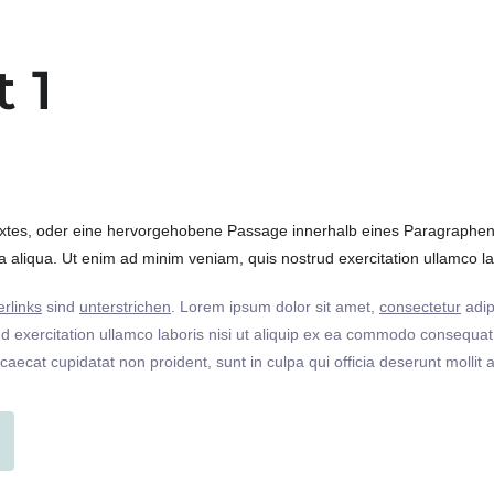
t 1
extes, oder eine hervorgehobene Passage innerhalb eines Paragraphen. 
 aliqua. Ut enim ad minim veniam, quis nostrud exercitation ullamco labo
rlinks
sind
unterstrichen
. Lorem ipsum dolor sit amet,
consectetur
adip
 exercitation ullamco laboris nisi ut aliquip ex ea commodo consequat. 
ccaecat cupidatat non proident, sunt in culpa qui officia deserunt molli