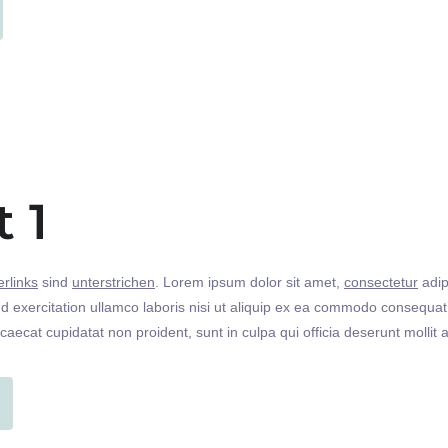
t 1
rlinks
sind
unterstrichen
. Lorem ipsum dolor sit amet,
consectetur
adip
 exercitation ullamco laboris nisi ut aliquip ex ea commodo consequat. 
ccaecat cupidatat non proident, sunt in culpa qui officia deserunt molli