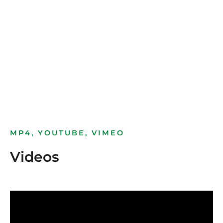
Bild­unter­titel
als Text Element
MP4, YOUTUBE, VIMEO
Videos