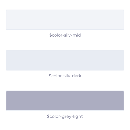
$color-silv-mid
$color-silv-dark
$color-grey-light