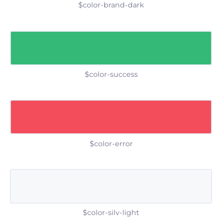
$color-brand-dark
$color-success
$color-error
$color-silv-light