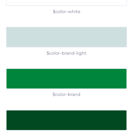
$color-white
$color-brand-light
$color-brand