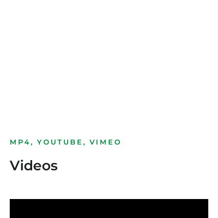
Bild­unter­titel
als Text Element
MP4, YOUTUBE, VIMEO
Videos