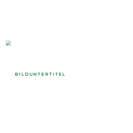
Bilduntertitel: Lorem ipsum dolor
Bild­unter­titel Hervorgehoben
als Text Element
BILDUNTERTITEL
als Text Element