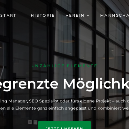
AVIGATION
START
HISTORIE
VEREIN
MANNSCH
BERSPRINGEN
UNZÄHLIGE ELEMENTE
grenzte Möglichk
ing Manager, SEO Spezialist oder fürs eigene Projekt – auc
en alle Elemente ganz einfach angepasst und kombiniert we
JETZT UMSEHEN