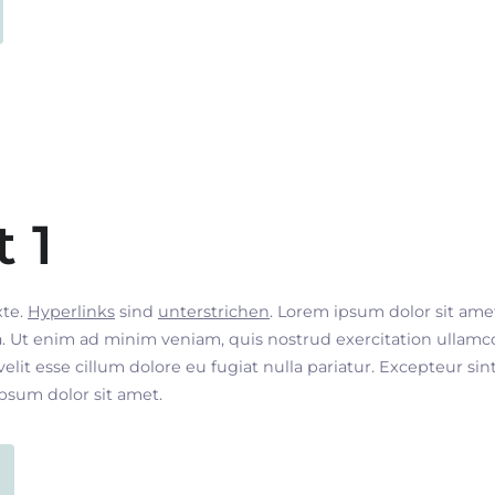
t 1
xte.
Hyperlinks
sind
unterstrichen
. Lorem ipsum dolor sit ame
. Ut enim ad minim veniam, quis nostrud exercitation ullamco
velit esse cillum dolore eu fugiat nulla pariatur. Excepteur si
ipsum dolor sit amet.