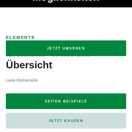
Ob Entwickler, Marketing Manager, SEO Spezialist oder fürs
MENÜ
eigene Projekt – auch ohne HTML Kenntnisse können alle
Elemente ganz einfach angepasst und kombiniert werden.
ELEMENTE
JETZT UMSEHEN
Element- & Modul-
Übersicht
Lade Kitchensink
SEITEN BEISPIELE
JETZT KAUFEN