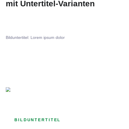
mit Untertitel-Varianten
Bilduntertitel: Lorem ipsum dolor
Bilduntertitel: Lorem ipsum dolor
Bild­unter­titel Hervorgehoben
als Text Element
BILDUNTERTITEL