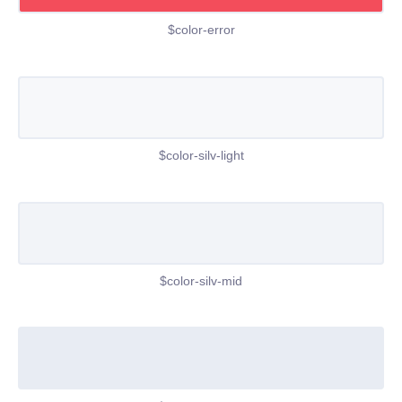
$color-error
$color-silv-light
$color-silv-mid