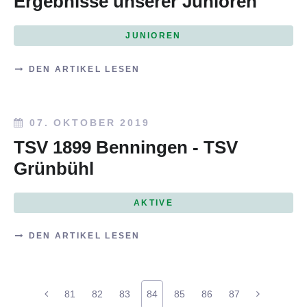
Ergebnisse unserer Junioren
JUNIOREN
DEN ARTIKEL LESEN
07. OKTOBER 2019
TSV 1899 Benningen - TSV
Grünbühl
AKTIVE
DEN ARTIKEL LESEN
81
82
83
84
85
86
87