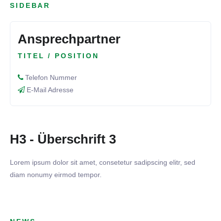
SIDEBAR
Ansprechpartner
TITEL / POSITION
Telefon Nummer
E-Mail Adresse
H3 - Überschrift 3
Lorem ipsum dolor sit amet, consetetur sadipscing elitr, sed
diam nonumy eirmod tempor.
08. JUNI 2026
Dersim Ludwigsburg - TSV
18. MAI 2026