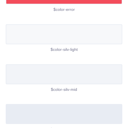
$color-error
$color-silv-light
$color-silv-mid