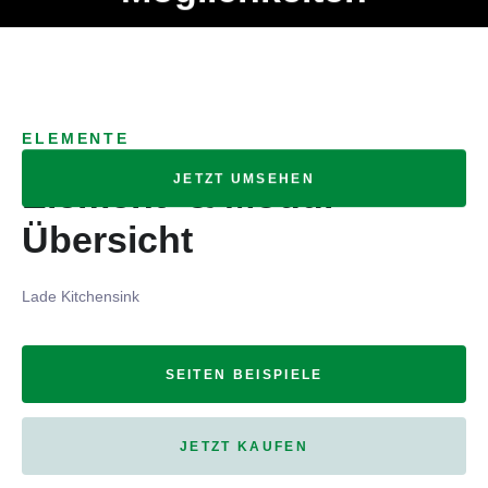
Ob Entwickler, Marketing Manager, SEO Spezialist oder fürs
MENÜ
eigene Projekt – auch ohne HTML Kenntnisse können alle
Elemente ganz einfach angepasst und kombiniert werden.
ELEMENTE
JETZT UMSEHEN
Element- & Modul-
Übersicht
Lade Kitchensink
SEITEN BEISPIELE
JETZT KAUFEN