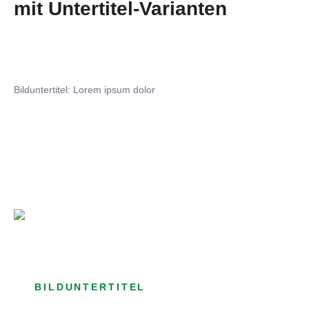
mit Untertitel-Varianten
Bilduntertitel: Lorem ipsum dolor
Bilduntertitel: Lorem ipsum dolor
Bild­unter­titel Hervorgehoben
als Text Element
BILDUNTERTITEL