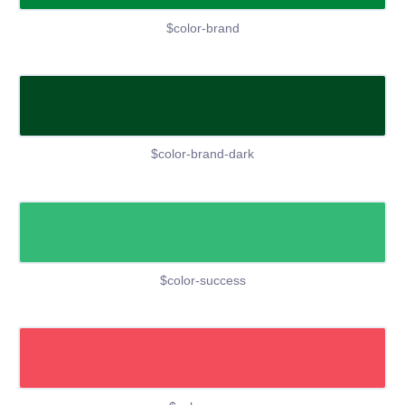
$color-brand
$color-brand-dark
$color-success