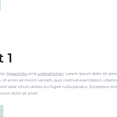
t 1
xte.
Hyperlinks
sind
unterstrichen
. Lorem ipsum dolor sit ame
. Ut enim ad minim veniam, quis nostrud exercitation ullamco
velit esse cillum dolore eu fugiat nulla pariatur. Excepteur si
ipsum dolor sit amet.