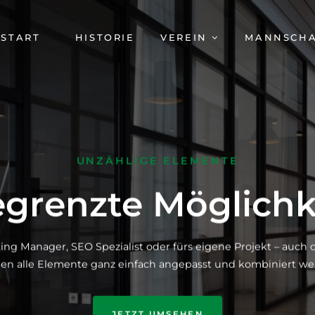
AVIGATION
START
HISTORIE
VEREIN
MANNSCH
BERSPRINGEN
UNZÄHLIGE ELEMENTE
grenzte Möglichk
ing Manager, SEO Spezialist oder fürs eigene Projekt – auc
en alle Elemente ganz einfach angepasst und kombiniert we
JETZT UMSEHEN