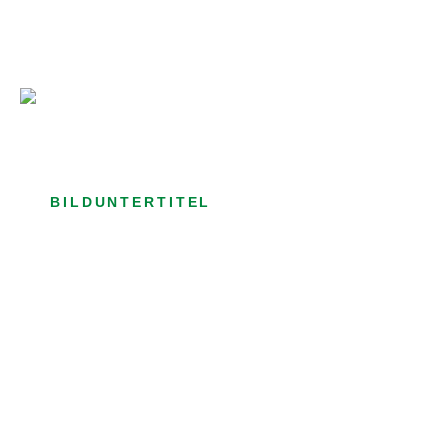
Bild­unter­titel Hervorgehoben
als Text Element
BILDUNTERTITEL
als Text Element