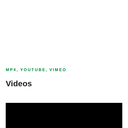
Bild­unter­titel
als Text Element
MP4, YOUTUBE, VIMEO
Videos