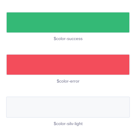
$color-success
$color-error
$color-silv-light