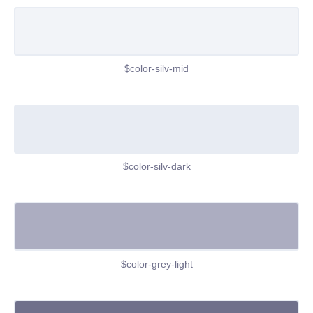
$color-silv-mid
$color-silv-dark
$color-grey-light