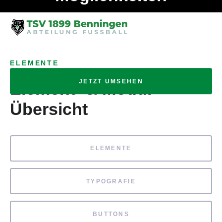
Ob Entwickler, Marketing Manager, SEO Spezialist oder fürs
MENÜ
eigene Projekt – auch ohne HTML Kenntnisse können alle
Elemente ganz einfach angepasst und kombiniert werden.
ELEMENTE
JETZT UMSEHEN
Element- & Modul-
Übersicht
ELEMENTE
TYPOGRAFIE
BUTTONS