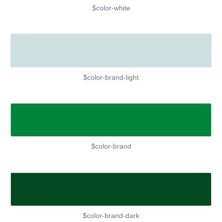
$color-white
$color-brand-light
$color-brand
$color-brand-dark