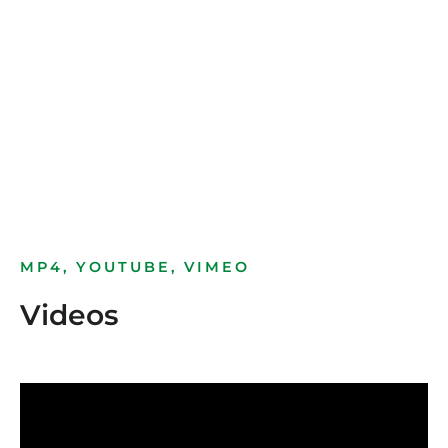
Bild­unter­titel
als Text Element
MP4, YOUTUBE, VIMEO
Videos