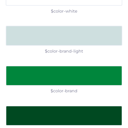
$color-white
$color-brand-light
$color-brand