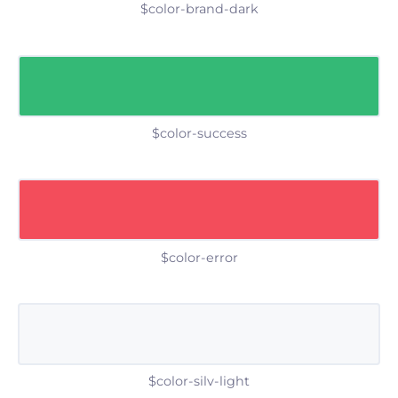
$color-brand-dark
$color-success
$color-error
$color-silv-light