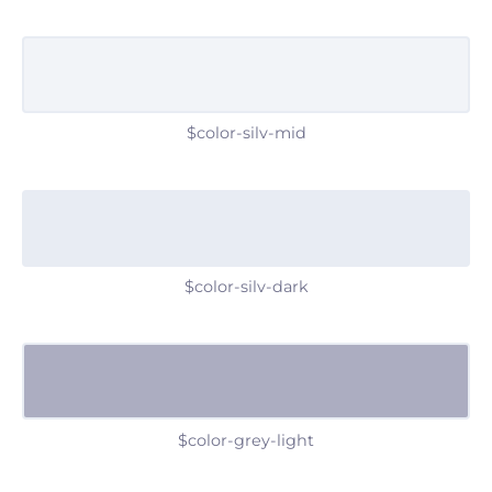
$color-silv-mid
$color-silv-dark
$color-grey-light