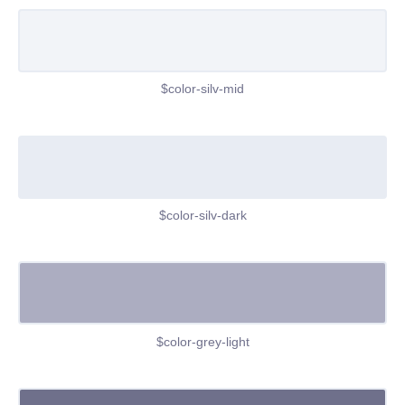
$color-silv-mid
$color-silv-dark
$color-grey-light