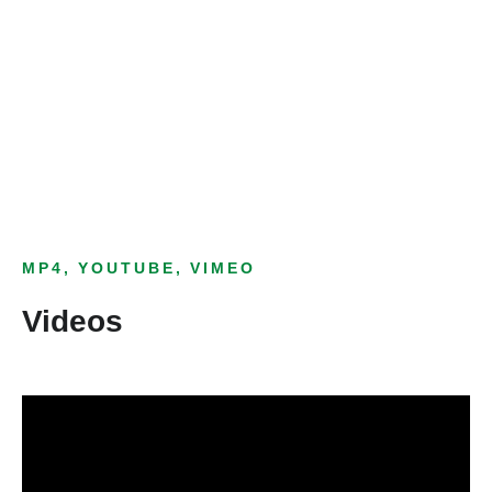
Bild­unter­titel
als Text Element
MP4, YOUTUBE, VIMEO
Videos