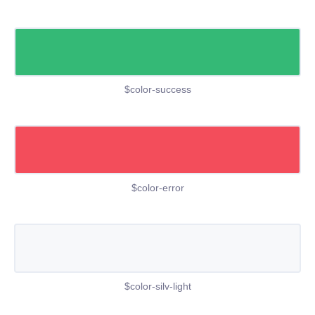
$color-success
$color-error
$color-silv-light