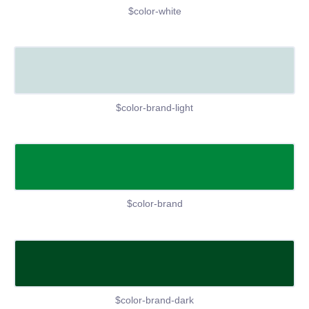
$color-white
$color-brand-light
$color-brand
$color-brand-dark