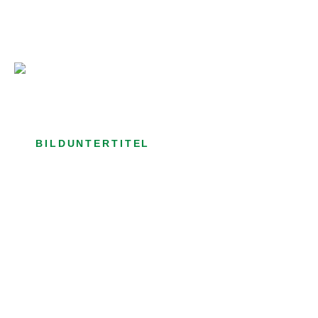
Bild­unter­titel Hervorgehoben
als Text Element
BILDUNTERTITEL
als Text Element