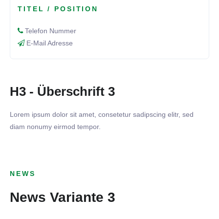
TITEL / POSITION
Telefon Nummer
E-Mail Adresse
H3 - Überschrift 3
Lorem ipsum dolor sit amet, consetetur sadipscing elitr, sed
diam nonumy eirmod tempor.
31. MÄRZ 2025
TSV 1899 Benningen - VfB
24. MÄRZ 2025
NEWS
Tamm
FSV Ossweil - TSV 1899
News Variante 3
17. MÄRZ 2025
Benningen
AKTIVE
Bericht zur