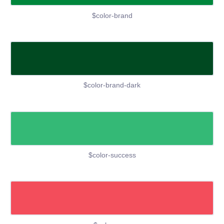
$color-brand
$color-brand-dark
$color-success