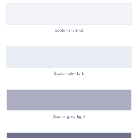
$color-silv-mid
$color-silv-dark
$color-grey-light