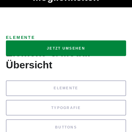
Ob Entwickler, Marketing Manager, SEO Spezialist oder fürs
MENÜ
eigene Projekt – auch ohne HTML Kenntnisse können alle
Elemente ganz einfach angepasst und kombiniert werden.
ELEMENTE
JETZT UMSEHEN
Element- & Modul-
Übersicht
ELEMENTE
TYPOGRAFIE
BUTTONS