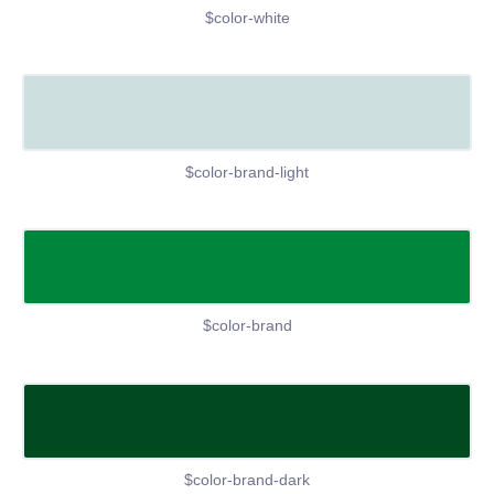
$color-white
$color-brand-light
$color-brand
$color-brand-dark