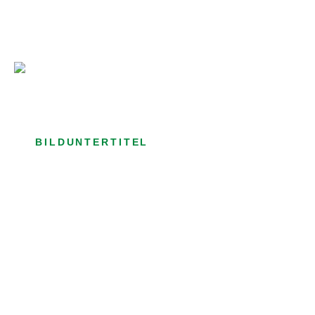
Bild­unter­titel Hervorgehoben
als Text Element
BILDUNTERTITEL
als Text Element