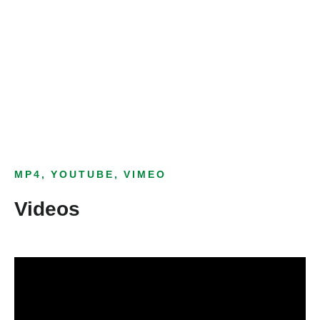
Bild­unter­titel
als Text Element
MP4, YOUTUBE, VIMEO
Videos