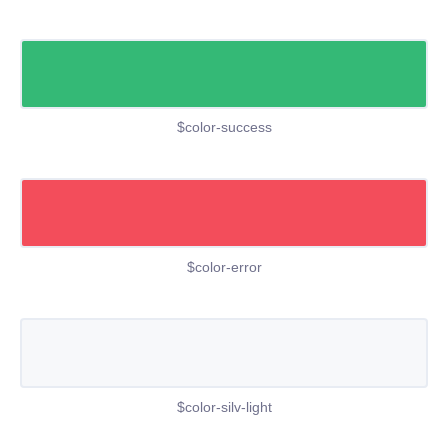
$color-success
$color-error
$color-silv-light