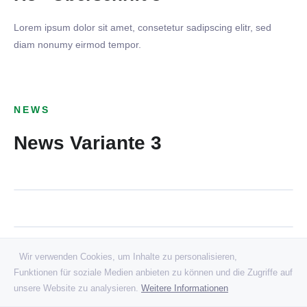
Lorem ipsum dolor sit amet, consetetur sadipscing elitr, sed
diam nonumy eirmod tempor.
08. JUNI 2026
Dersim Ludwigsburg - TSV
18. MAI 2026
NEWS
1899 Benningen
VfB Tamm - TSV 1899
News Variante 3
04. MAI 2026
Benningen
AKTIVE
GSV Höpfigheim - TSV 1899
20. APRIL 2026
Benningen
AKTIVE
TSV 1899 Benningen - TSV
Asperg
AKTIVE
Wir verwenden Cookies, um Inhalte zu personalisieren,
AKTIVE
Funktionen für soziale Medien anbieten zu können und die Zugriffe auf
unsere Website zu analysieren.
Weitere Informationen