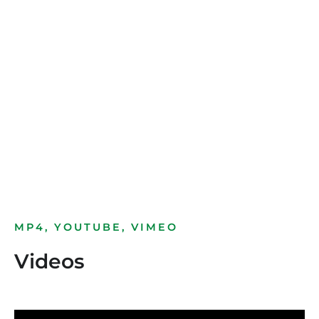
Bild­unter­titel
als Text Element
MP4, YOUTUBE, VIMEO
Videos