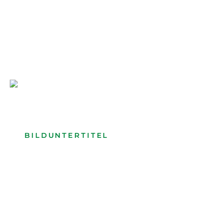
Bilduntertitel: Lorem ipsum dolor
Bild­unter­titel Hervorgehoben
als Text Element
BILDUNTERTITEL
als Text Element