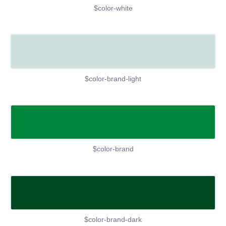
$color-white
$color-brand-light
$color-brand
$color-brand-dark