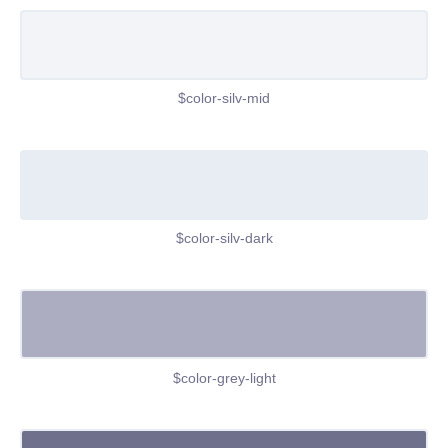
$color-silv-mid
$color-silv-dark
$color-grey-light