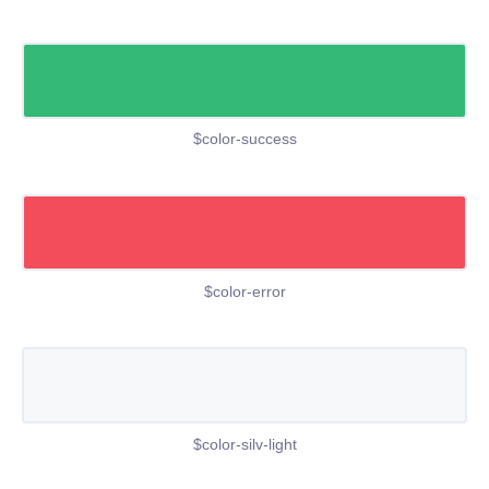
$color-success
$color-error
$color-silv-light