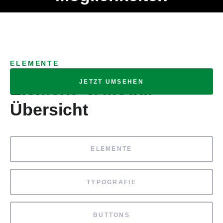
Ob Entwickler, Marketing Manager, SEO Spezialist oder fürs
MENÜ
eigene Projekt – auch ohne HTML Kenntnisse können alle
Elemente ganz einfach angepasst und kombiniert werden.
ELEMENTE
JETZT UMSEHEN
Element- & Modul-
Übersicht
ELEMENTE
TYPOGRAFIE
BUTTONS