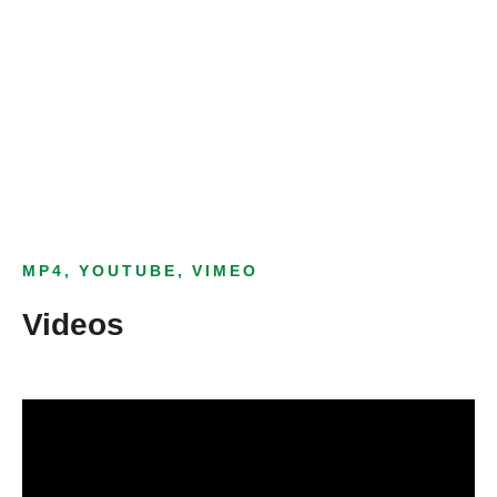
Bild­unter­titel
als Text Element
MP4, YOUTUBE, VIMEO
Videos