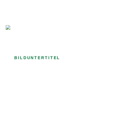
Bild­unter­titel Hervorgehoben
als Text Element
BILDUNTERTITEL
als Text Element