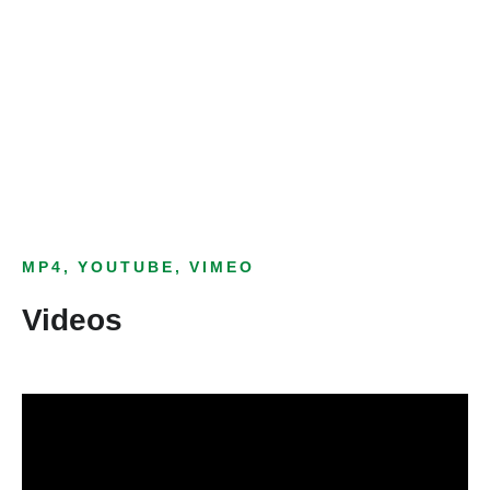
Bild­unter­titel
als Text Element
MP4, YOUTUBE, VIMEO
Videos