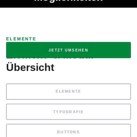
Ob Entwickler, Marketing Manager, SEO Spezialist oder fürs
MENÜ
eigene Projekt – auch ohne HTML Kenntnisse können alle
Elemente ganz einfach angepasst und kombiniert werden.
ELEMENTE
JETZT UMSEHEN
Element- & Modul-
Übersicht
ELEMENTE
TYPOGRAFIE
BUTTONS