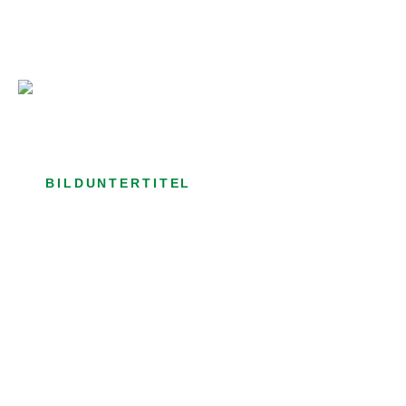
Bild­unter­titel Hervorgehoben
als Text Element
BILDUNTERTITEL
als Text Element