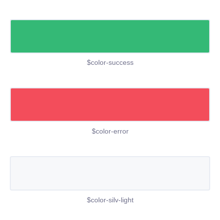
$color-success
$color-error
$color-silv-light