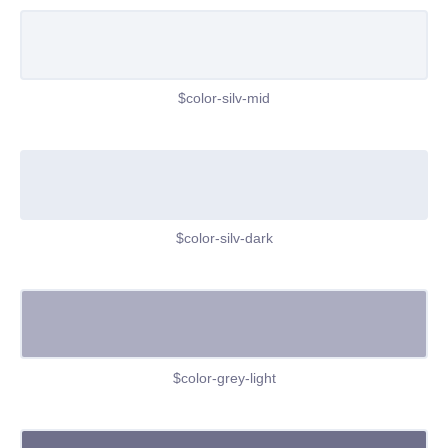
$color-silv-mid
$color-silv-dark
$color-grey-light