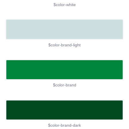
$color-white
$color-brand-light
$color-brand
$color-brand-dark