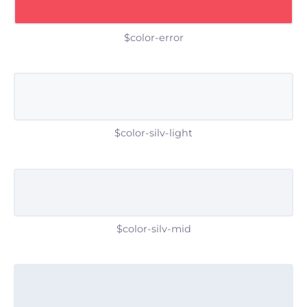
$color-error
$color-silv-light
$color-silv-mid