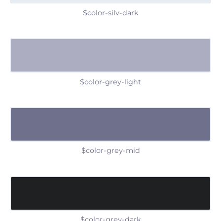
$color-silv-dark
$color-grey-light
$color-grey-mid
$color-grey-dark