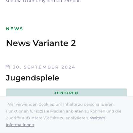
sed diam nonumy eirmod tempor.
NEWS
News Variante 2
30. SEPTEMBER 2024
Jugendspiele
JUNIOREN
Wir verwenden Cookies, um Inhalte zu personalisieren,
DEN ARTIKEL LESEN
Funktionen für soziale Medien anbieten zu können und die
Zugriffe auf unsere Website zu analysieren.
Weitere
Informationen
30. SEPTEMBER 2024