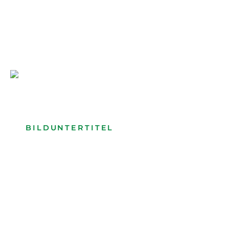
Bilduntertitel: Lorem ipsum dolor
Bild­unter­titel Hervorgehoben
als Text Element
BILDUNTERTITEL
als Text Element