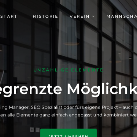
AVIGATION
START
HISTORIE
VEREIN
MANNSCH
BERSPRINGEN
UNZÄHLIGE ELEMENTE
grenzte Möglichk
ing Manager, SEO Spezialist oder fürs eigene Projekt – auc
en alle Elemente ganz einfach angepasst und kombiniert we
JETZT UMSEHEN