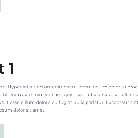
t 1
xte.
Hyperlinks
sind
unterstrichen
. Lorem ipsum dolor sit ame
. Ut enim ad minim veniam, quis nostrud exercitation ullamco
velit esse cillum dolore eu fugiat nulla pariatur. Excepteur si
ipsum dolor sit amet.