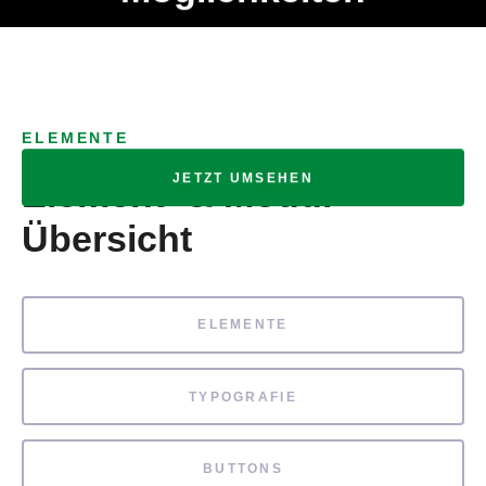
Ob Entwickler, Marketing Manager, SEO Spezialist oder fürs
MENÜ
eigene Projekt – auch ohne HTML Kenntnisse können alle
Elemente ganz einfach angepasst und kombiniert werden.
ELEMENTE
JETZT UMSEHEN
Element- & Modul-
Übersicht
ELEMENTE
TYPOGRAFIE
BUTTONS