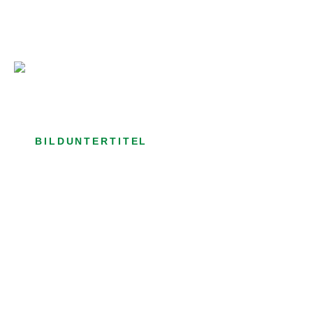
Bild­unter­titel Hervorgehoben
als Text Element
BILDUNTERTITEL
als Text Element