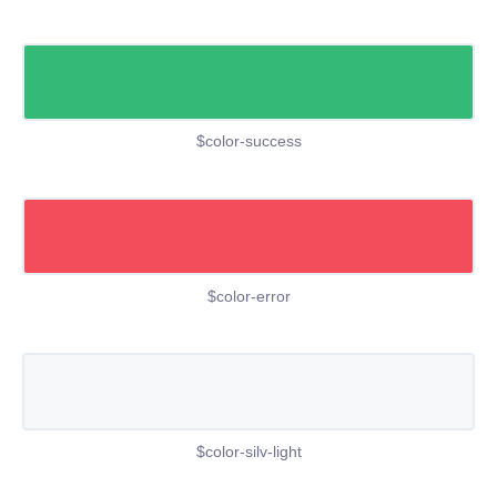
$color-success
$color-error
$color-silv-light