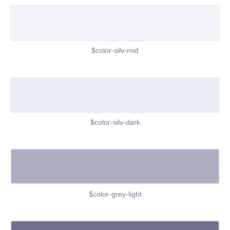
$color-silv-mid
$color-silv-dark
$color-grey-light