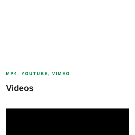
Bild­unter­titel
als Text Element
MP4, YOUTUBE, VIMEO
Videos