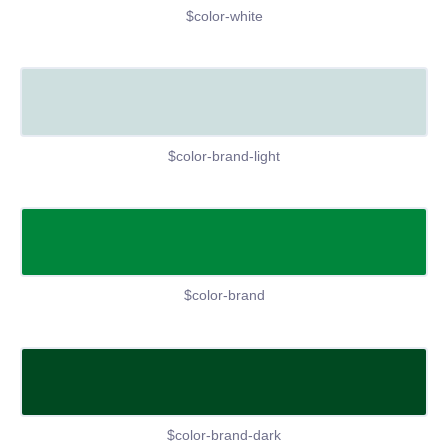
$color-white
$color-brand-light
$color-brand
$color-brand-dark