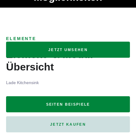
Ob Entwickler, Marketing Manager, SEO Spezialist oder fürs
MENÜ
eigene Projekt – auch ohne HTML Kenntnisse können alle
Elemente ganz einfach angepasst und kombiniert werden.
ELEMENTE
JETZT UMSEHEN
Element- & Modul-
Übersicht
Lade Kitchensink
SEITEN BEISPIELE
JETZT KAUFEN