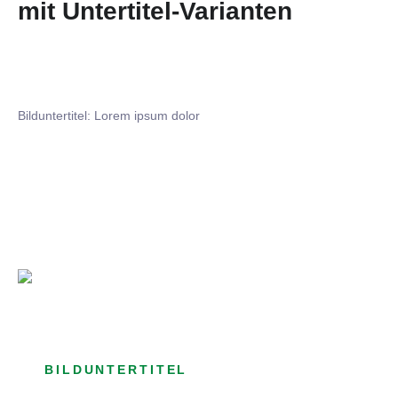
mit Untertitel-Varianten
Bilduntertitel: Lorem ipsum dolor
Bilduntertitel: Lorem ipsum dolor
Bild­unter­titel Hervorgehoben
als Text Element
BILDUNTERTITEL