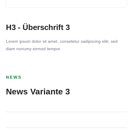
H3 - Überschrift 3
Lorem ipsum dolor sit amet, consetetur sadipscing elitr, sed
diam nonumy eirmod tempor.
04. NOVEMBER 2024
TSV 1899 Benningen - SGM
28. OKTOBER 2024
NEWS
Hochberg/Hochdorf
SF Mundelsheim - TSV 1899
News Variante 3
21. OKTOBER 2024
Benningen
AKTIVE
TSV 1899 Benningen - FSV
07. OKTOBER 2024
Ingersheim
AKTIVE
TSV 1899 Benningen SGV
Murr
AKTIVE