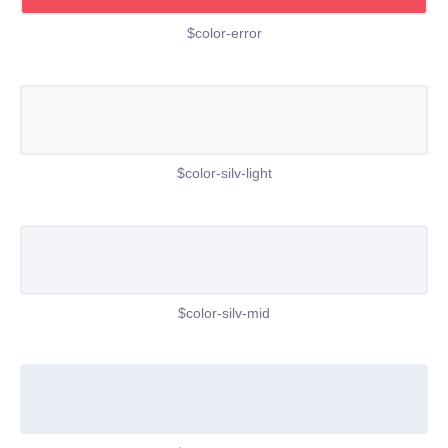
$color-error
$color-silv-light
$color-silv-mid