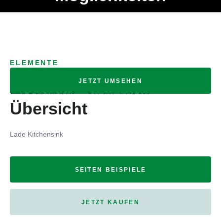
Ob Entwickler, Marketing Manager, SEO Spezialist oder fürs
MENÜ
eigene Projekt – auch ohne HTML Kenntnisse können alle
Elemente ganz einfach angepasst und kombiniert werden.
ELEMENTE
JETZT UMSEHEN
Element- & Modul-
Übersicht
Lade Kitchensink
SEITEN BEISPIELE
JETZT KAUFEN