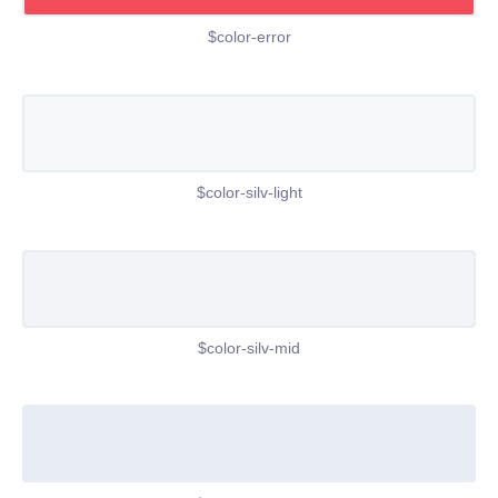
$color-error
$color-silv-light
$color-silv-mid