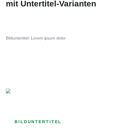
mit Untertitel-Varianten
Bilduntertitel: Lorem ipsum dolor
Bilduntertitel: Lorem ipsum dolor
Bild­unter­titel Hervorgehoben
als Text Element
BILDUNTERTITEL