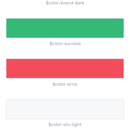
$color-brand-dark
$color-success
$color-error
$color-silv-light