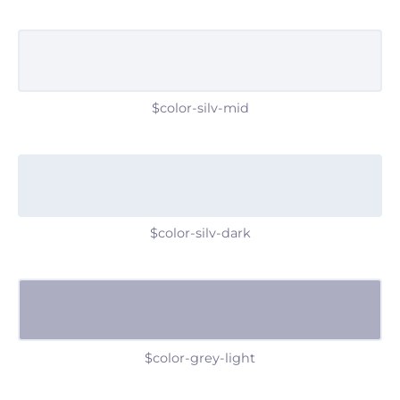
$color-silv-mid
$color-silv-dark
$color-grey-light