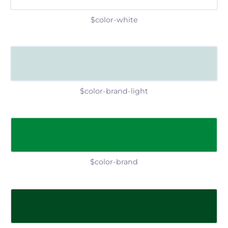
$color-white
$color-brand-light
$color-brand