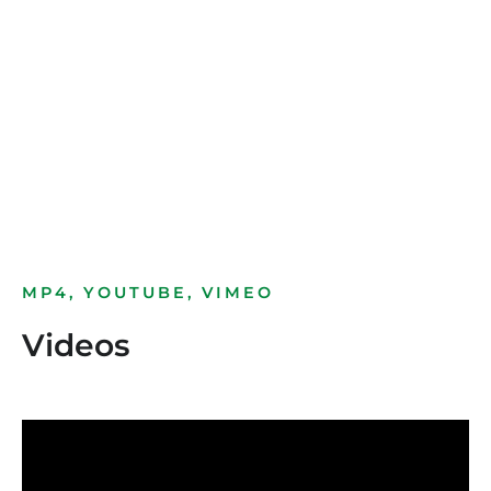
Bild­unter­titel
als Text Element
MP4, YOUTUBE, VIMEO
Videos