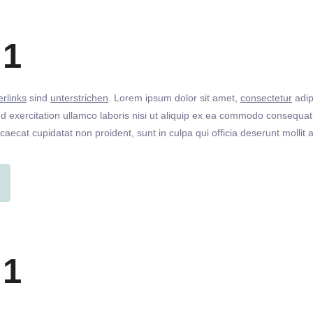
 1
rlinks
sind
unterstrichen
. Lorem ipsum dolor sit amet,
consectetur
adip
 exercitation ullamco laboris nisi ut aliquip ex ea commodo consequat. 
ccaecat cupidatat non proident, sunt in culpa qui officia deserunt molli
 1