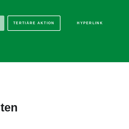
TERTIÄRE AKTION
HYPERLINK
nten
tertitel: Lorem ipsum dolor