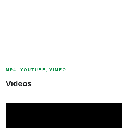
Bild­unter­titel
als Text Element
MP4, YOUTUBE, VIMEO
Videos