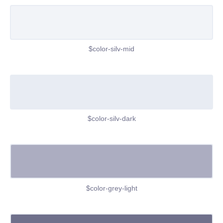
$color-silv-mid
$color-silv-dark
$color-grey-light