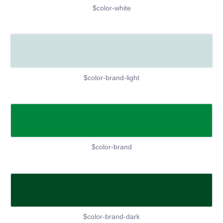
$color-white
$color-brand-light
$color-brand
$color-brand-dark