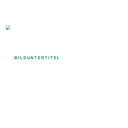
Bild­unter­titel Hervorgehoben
als Text Element
BILDUNTERTITEL
als Text Element