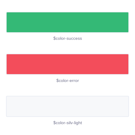
$color-success
$color-error
$color-silv-light