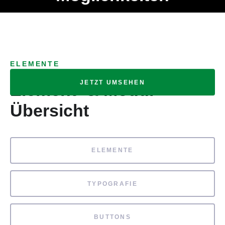
Ob Entwickler, Marketing Manager, SEO Spezialist oder fürs
MENÜ
eigene Projekt – auch ohne HTML Kenntnisse können alle
Elemente ganz einfach angepasst und kombiniert werden.
ELEMENTE
JETZT UMSEHEN
Element- & Modul-
Übersicht
ELEMENTE
TYPOGRAFIE
BUTTONS