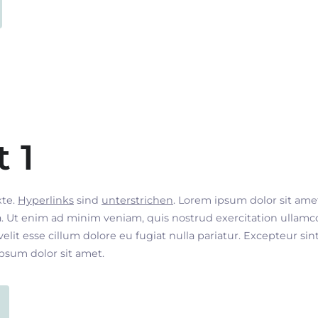
t 1
xte.
Hyperlinks
sind
unterstrichen
. Lorem ipsum dolor sit ame
. Ut enim ad minim veniam, quis nostrud exercitation ullamco
velit esse cillum dolore eu fugiat nulla pariatur. Excepteur si
ipsum dolor sit amet.