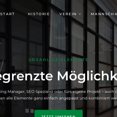
AVIGATION
START
HISTORIE
VEREIN
MANNSCH
BERSPRINGEN
UNZÄHLIGE ELEMENTE
grenzte Möglichk
ing Manager, SEO Spezialist oder fürs eigene Projekt – auc
en alle Elemente ganz einfach angepasst und kombiniert we
JETZT UMSEHEN