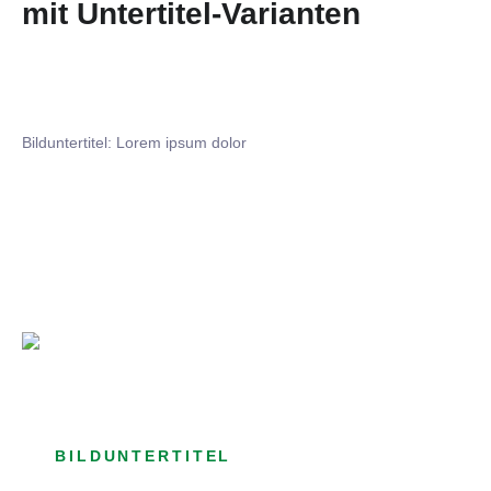
mit Untertitel-Varianten
Bilduntertitel: Lorem ipsum dolor
Bilduntertitel: Lorem ipsum dolor
Bild­unter­titel Hervorgehoben
als Text Element
BILDUNTERTITEL