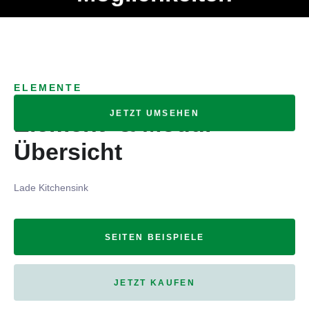
Ob Entwickler, Marketing Manager, SEO Spezialist oder fürs
MENÜ
eigene Projekt – auch ohne HTML Kenntnisse können alle
Elemente ganz einfach angepasst und kombiniert werden.
ELEMENTE
JETZT UMSEHEN
Element- & Modul-
Übersicht
Lade Kitchensink
SEITEN BEISPIELE
JETZT KAUFEN