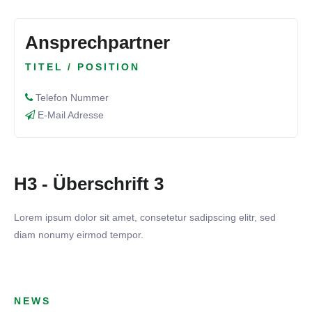
Ansprechpartner
TITEL / POSITION
Telefon Nummer
E-Mail Adresse
H3 - Überschrift 3
Lorem ipsum dolor sit amet, consetetur sadipscing elitr, sed
diam nonumy eirmod tempor.
30. SEPTEMBER 2024
VfB Tamm - TSV 1899
16. SEPTEMBER 2024
NEWS