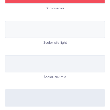
$color-error
$color-silv-light
$color-silv-mid