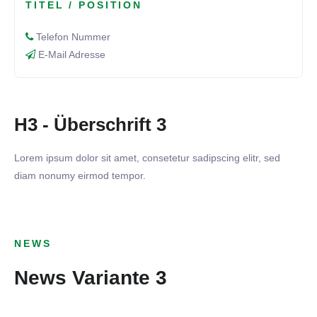
TITEL / POSITION
Telefon Nummer
E-Mail Adresse
H3 - Überschrift 3
Lorem ipsum dolor sit amet, consetetur sadipscing elitr, sed
diam nonumy eirmod tempor.
07. SEPTEMBER 2020
TSV 1899 Benningen - SKV
NEWS
Rutesheim II
18. AUGUST 2020
News Variante 3
10. AUGUST 2020
Spendenübergabe der EnBW
AKTIVE
Vorbereitungsspiele unserer