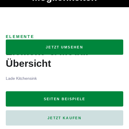
Ob Entwickler, Marketing Manager, SEO Spezialist oder fürs
MENÜ
eigene Projekt – auch ohne HTML Kenntnisse können alle
Elemente ganz einfach angepasst und kombiniert werden.
ELEMENTE
JETZT UMSEHEN
Element- & Modul-
Übersicht
Lade Kitchensink
SEITEN BEISPIELE
JETZT KAUFEN