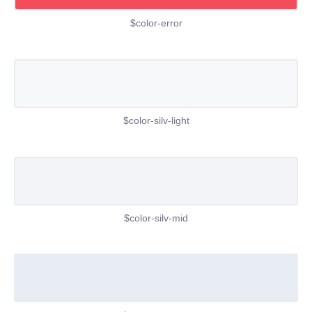
$color-error
$color-silv-light
$color-silv-mid