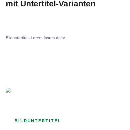
mit Untertitel-Varianten
Bilduntertitel: Lorem ipsum dolor
Bilduntertitel: Lorem ipsum dolor
Bild­unter­titel Hervorgehoben
als Text Element
BILDUNTERTITEL