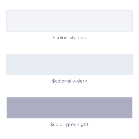
$color-silv-mid
$color-silv-dark
$color-grey-light