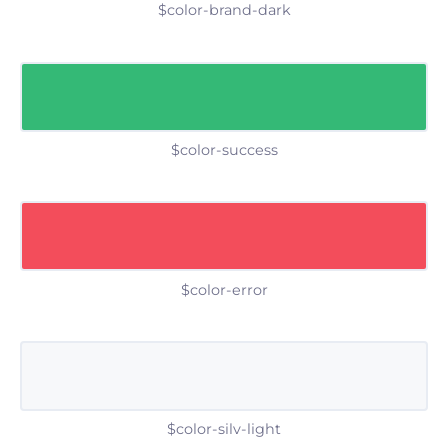
$color-brand-dark
$color-success
$color-error
$color-silv-light