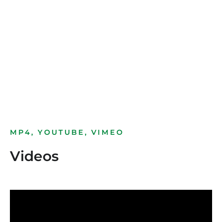
Bild­unter­titel
als Text Element
MP4, YOUTUBE, VIMEO
Videos