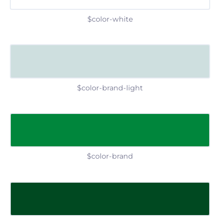
$color-white
$color-brand-light
$color-brand