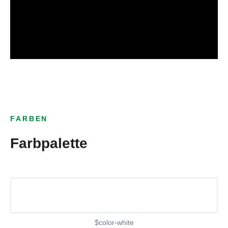
FARBEN
Farbpalette
$color-white