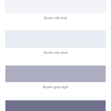
$color-silv-mid
$color-silv-dark
$color-grey-light