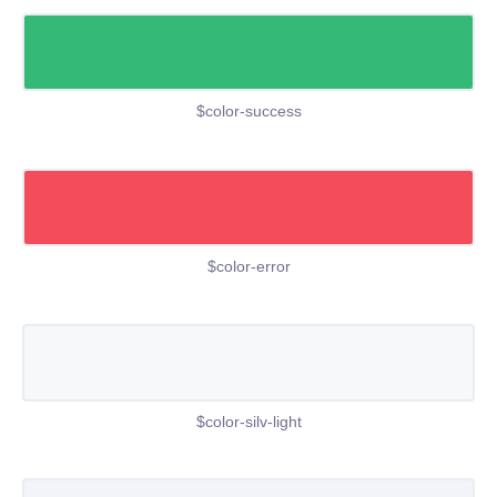
$color-success
$color-error
$color-silv-light