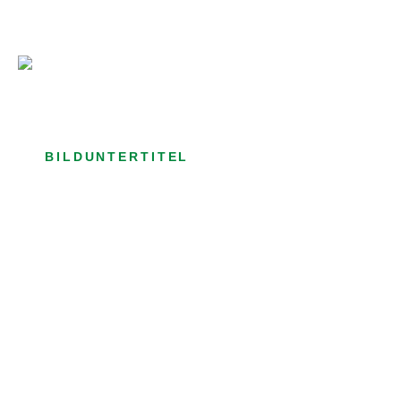
Bild­unter­titel Hervorgehoben
als Text Element
BILDUNTERTITEL
als Text Element