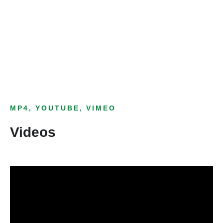
Bild­unter­titel
als Text Element
MP4, YOUTUBE, VIMEO
Videos