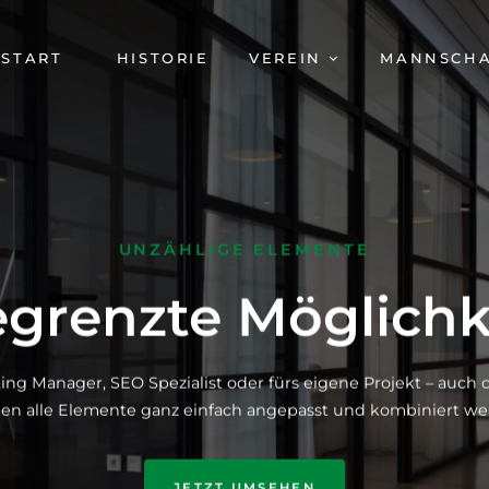
AVIGATION
START
HISTORIE
VEREIN
MANNSCH
BERSPRINGEN
UNZÄHLIGE ELEMENTE
grenzte Möglichk
ing Manager, SEO Spezialist oder fürs eigene Projekt – auc
en alle Elemente ganz einfach angepasst und kombiniert we
JETZT UMSEHEN