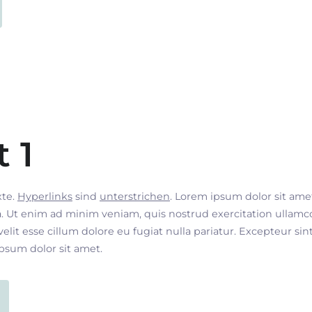
t 1
xte.
Hyperlinks
sind
unterstrichen
. Lorem ipsum dolor sit ame
. Ut enim ad minim veniam, quis nostrud exercitation ullamco
velit esse cillum dolore eu fugiat nulla pariatur. Excepteur si
ipsum dolor sit amet.