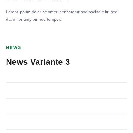
Lorem ipsum dolor sit amet, consetetur sadipscing elitr, sed
diam nonumy eirmod tempor.
04. MÄRZ 2024
TSV 1899 Benningen - TV
NEWS
Aldingen
06. FEBRUAR 2024
News Variante 3
29. NOVEMBER 2023
Start in die Vorbereitung
AKTIVE
TSV 1899 Benningen - TSV
20. NOVEMBER 2023
Schwieberdingen
AKTIVE
TSV Münchingen - TSV 1899
Benningen
AKTIVE
AKTIVE