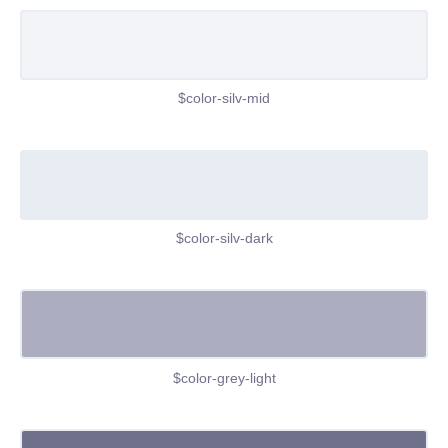
$color-silv-mid
$color-silv-dark
$color-grey-light