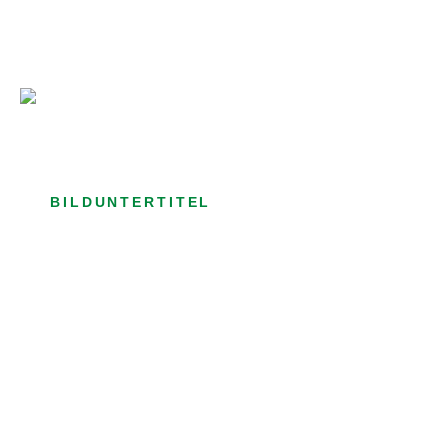
Bild­unter­titel Hervorgehoben
als Text Element
BILDUNTERTITEL
als Text Element