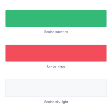
$color-success
$color-error
$color-silv-light