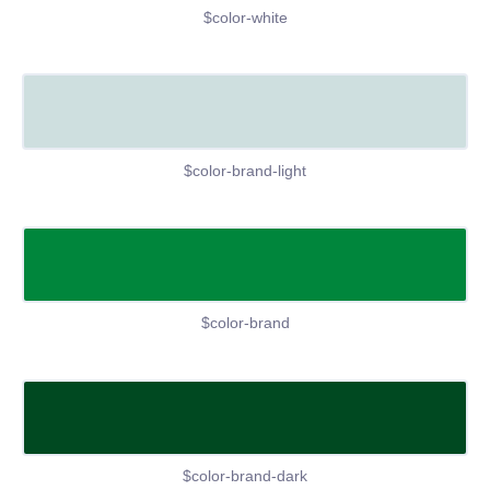
$color-white
$color-brand-light
$color-brand
$color-brand-dark