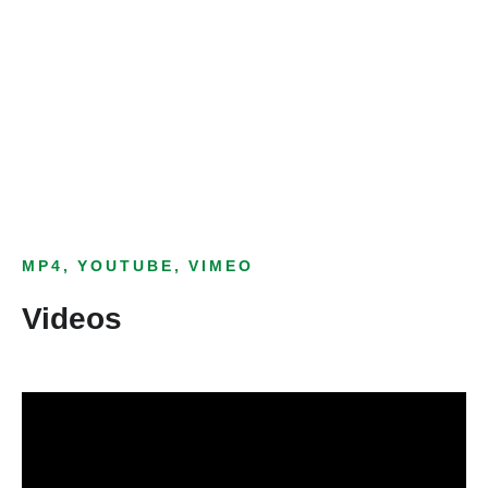
Bild­unter­titel
als Text Element
MP4, YOUTUBE, VIMEO
Videos