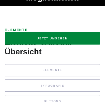
Ob Entwickler, Marketing Manager, SEO Spezialist oder fürs
MENÜ
eigene Projekt – auch ohne HTML Kenntnisse können alle
Elemente ganz einfach angepasst und kombiniert werden.
ELEMENTE
JETZT UMSEHEN
Element- & Modul-
Übersicht
ELEMENTE
TYPOGRAFIE
BUTTONS