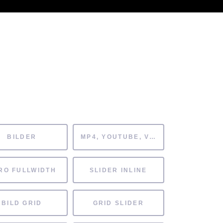
 Kenntnisse können alle
HAFTEN
FÖRDERVEREIN
ARCHIV
BILDER
MP4, YOUTUBE, VIMEO
RO FULLWIDTH
SLIDER INLINE
BILD GRID
GRID SLIDER