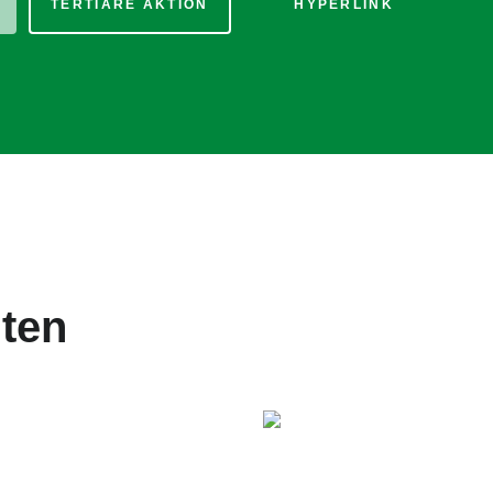
TERTIÄRE AKTION
HYPERLINK
nten
tertitel: Lorem ipsum dolor