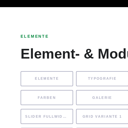
Ob Entwickler, Marketi
ELEMENTE
Element- & Mod
ELEMENTE
TYPOGRAFIE
FARBEN
GALERIE
SLIDER FULLWIDTH
GRID VARIANTE 1