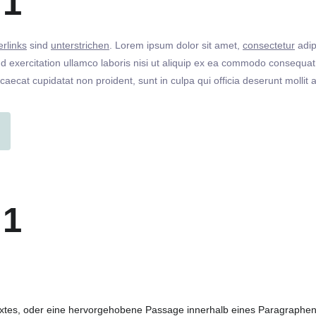
 1
rlinks
sind
unterstrichen
. Lorem ipsum dolor sit amet,
consectetur
adip
 exercitation ullamco laboris nisi ut aliquip ex ea commodo consequat. 
ccaecat cupidatat non proident, sunt in culpa qui officia deserunt molli
 1
extes, oder eine hervorgehobene Passage innerhalb eines Paragraphen. 