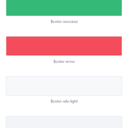
$color-success
$color-error
$color-silv-light