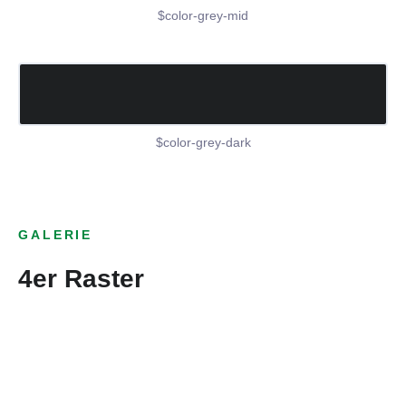
$color-grey-mid
$color-grey-dark
GALERIE
4er Raster