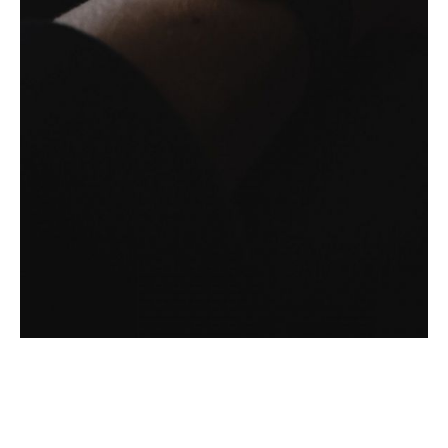
Bild­unter­titel