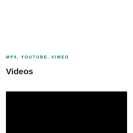
als Text Element
MP4, YOUTUBE, VIMEO
Videos