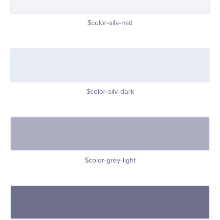
$color-silv-mid
$color-silv-dark
$color-grey-light