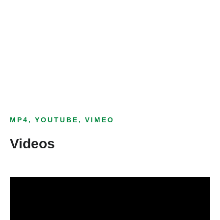
Bild­unter­titel
als Text Element
MP4, YOUTUBE, VIMEO
Videos