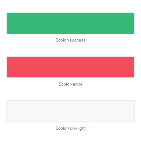
$color-success
$color-error
$color-silv-light