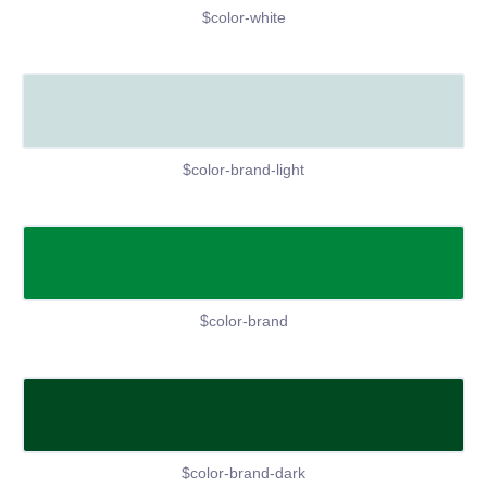
$color-white
$color-brand-light
$color-brand
$color-brand-dark