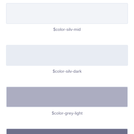
$color-silv-mid
$color-silv-dark
$color-grey-light