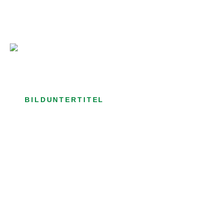
Bild­unter­titel Hervorgehoben
als Text Element
BILDUNTERTITEL
als Text Element