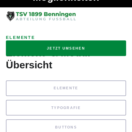
Ob Entwickler, Marketing Manager, SEO Spezialist oder fürs
MENÜ
eigene Projekt – auch ohne HTML Kenntnisse können alle
Elemente ganz einfach angepasst und kombiniert werden.
ELEMENTE
JETZT UMSEHEN
Element- & Modul-
Übersicht
ELEMENTE
TYPOGRAFIE
BUTTONS