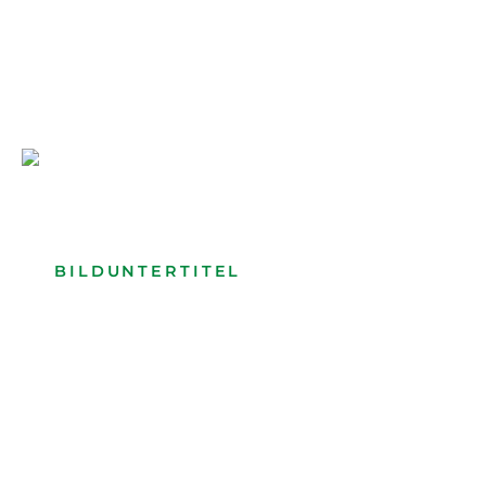
Bilduntertitel: Lorem ipsum dolor
Bild­unter­titel Hervorgehoben
als Text Element
BILDUNTERTITEL
als Text Element