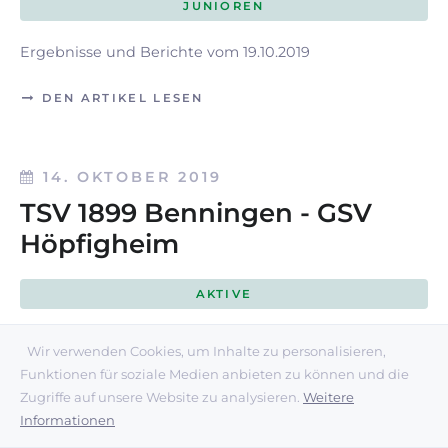
JUNIOREN
Ergebnisse und Berichte vom 19.10.2019
DEN ARTIKEL LESEN
14. OKTOBER 2019
TSV 1899 Benningen - GSV
Höpfigheim
AKTIVE
TSV 1899 Benningen - GSV Höpfigheim 9:0 (4:0)
Wir verwenden Cookies, um Inhalte zu personalisieren,
Funktionen für soziale Medien anbieten zu können und die
TSV 1899 Benningen II - DJK Ludwigsburg III 4:0 (1:0)
Zugriffe auf unsere Website zu analysieren.
Weitere
Informationen
DEN ARTIKEL LESEN