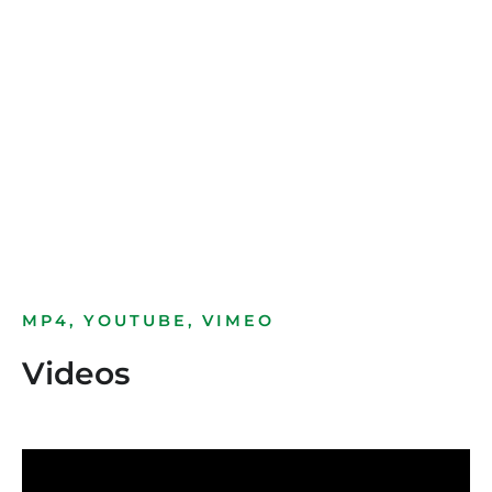
Bild­unter­titel
als Text Element
MP4, YOUTUBE, VIMEO
Videos