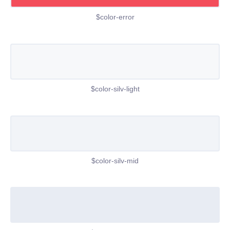
$color-error
$color-silv-light
$color-silv-mid