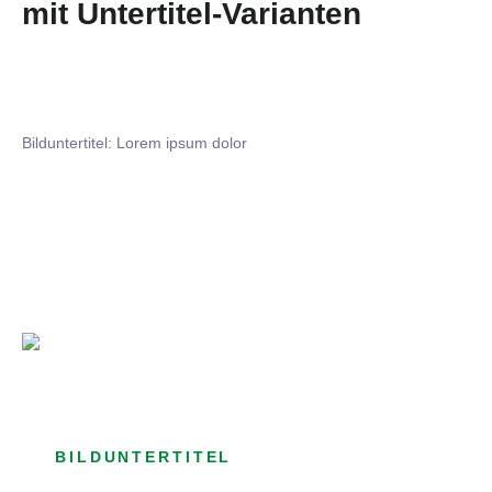
mit Untertitel-Varianten
Bilduntertitel: Lorem ipsum dolor
Bilduntertitel: Lorem ipsum dolor
Bild­unter­titel Hervorgehoben
als Text Element
BILDUNTERTITEL