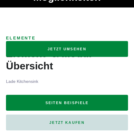
Ob Entwickler, Marketing Manager, SEO Spezialist oder fürs
MENÜ
eigene Projekt – auch ohne HTML Kenntnisse können alle
Elemente ganz einfach angepasst und kombiniert werden.
ELEMENTE
JETZT UMSEHEN
Element- & Modul-
Übersicht
Lade Kitchensink
SEITEN BEISPIELE
JETZT KAUFEN