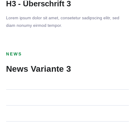
H3 - Überschrift 3
Lorem ipsum dolor sit amet, consetetur sadipscing elitr, sed
diam nonumy eirmod tempor.
23. MÄRZ 2026
SV Kornwestheim - TSV 1899
15. MÄRZ 2026
NEWS
Benningen
TSV 1899 Benningen - SGM
News Variante 3
09. MÄRZ 2026
Hochberg/Hochdorf
AKTIVE
GSV Erdmannhausen - TSV
02. MÄRZ 2026
1899 Benningen
AKTIVE
TSV 1899 Benningen - TSV
Affalterbach
AKTIVE
AKTIVE